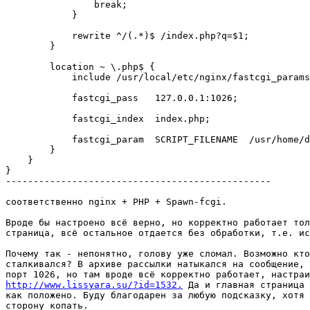
                break;

            }

            rewrite ^/(.*)$ /index.php?q=$1;

        }

        location ~ \.php$ {

            include /usr/local/etc/nginx/fastcgi_params
            fastcgi_pass   127.0.0.1:1026;

            fastcgi_index  index.php;

            fastcgi_param  SCRIPT_FILENAME  /usr/home/d
        }

    }

}

------------------------------------------------

соответственно nginx + PHP + Spawn-fcgi.

Вроде бы настроено всё верно, но корректно работает тол
страница, всё остальное отдается без обработки, т.е. ис
Почему так - непонятно, голову уже сломал. Возможно кто
сталкивался? В архиве рассылки натыкался на сообщение, 
http://www.lissyara.su/?id=1532.
 Да и главная страница 
как положено. Буду благодарен за любую подсказку, хотя 
сторону копать.
