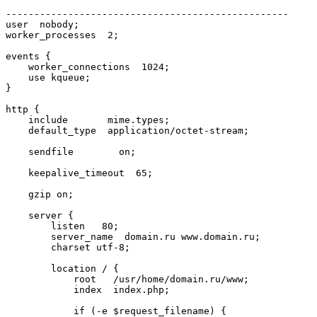
--------------------------------------------------

user  nobody;

worker_processes  2;

events {

    worker_connections  1024;

    use kqueue;

}

http {

    include       mime.types;

    default_type  application/octet-stream;

    sendfile        on;

    keepalive_timeout  65;

    gzip on;

    server {

        listen   80;

        server_name  domain.ru www.domain.ru;

        charset utf-8;

        location / {

            root   /usr/home/domain.ru/www;

            index  index.php;

            if (-e $request_filename) {
