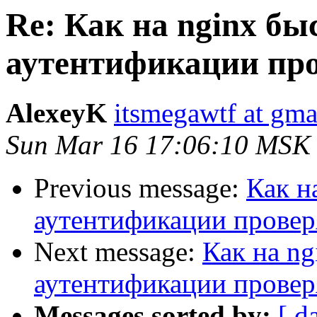
Re: Как на nginx бы
аутентификации пр
AlexeyK
itsmegawtf at gma
Sun Mar 16 17:06:10 MSK
Previous message:
Как н
аутентификации провер
Next message:
Как на ng
аутентификации провер
Messages sorted by:
[ d