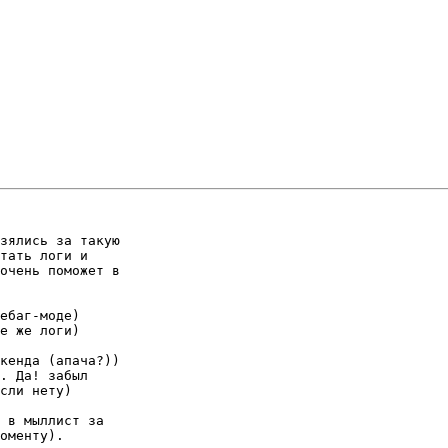
зялись за такую

тать логи и

очень поможет в

ебаг-моде)

е же логи)

кенда (апача?))

. Да! забыл

сли нету)

 в мыллист за

оменту).
