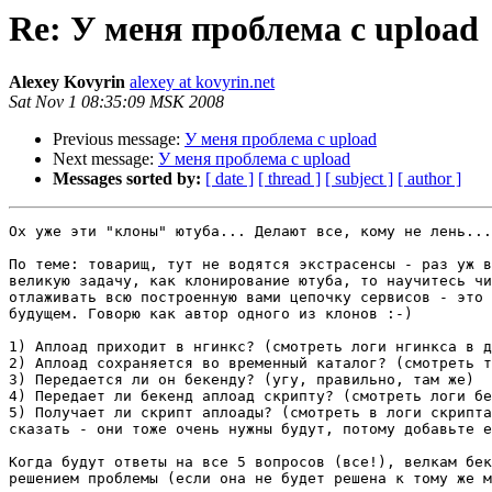
Re: У меня проблема с upload
Alexey Kovyrin
alexey at kovyrin.net
Sat Nov 1 08:35:09 MSK 2008
Previous message:
У меня проблема с upload
Next message:
У меня проблема с upload
Messages sorted by:
[ date ]
[ thread ]
[ subject ]
[ author ]
Ох уже эти "клоны" ютуба... Делают все, кому не лень...

По теме: товарищ, тут не водятся экстрасенсы - раз уж в
великую задачу, как клонирование ютуба, то научитесь чи
отлаживать всю построенную вами цепочку сервисов - это 
будущем. Говорю как автор одного из клонов :-)

1) Аплоад приходит в нгинкс? (смотреть логи нгинкса в д
2) Аплоад сохраняется во временный каталог? (смотреть т
3) Передается ли он бекенду? (угу, правильно, там же)

4) Передает ли бекенд аплоад скрипту? (смотреть логи бе
5) Получает ли скрипт аплоады? (смотреть в логи скрипта
сказать - они тоже очень нужны будут, потому добавьте е
Когда будут ответы на все 5 вопросов (все!), велкам бек
решением проблемы (если она не будет решена к тому же м