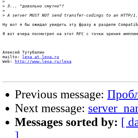
>
>
>
>
Ну вот я бы ожидал увидеть эту фразу в разделе Compatib
Я вот вчера посмотрел на этот RFC c точки зрения имплем
Алексей Тутубалин

mailto: 
lexa at lexa.ru
Web: 
http://www.lexa.ru/lexa
Previous message:
Проб
Next message:
server_na
Messages sorted by:
[ d
]