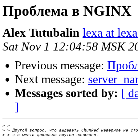
Проблема в NGINX
Alex Tutubalin
lexa at lexa
Sat Nov 1 12:04:58 MSK 2
Previous message:
Проб
Next message:
server_na
Messages sorted by:
[ d
]
>
>
>