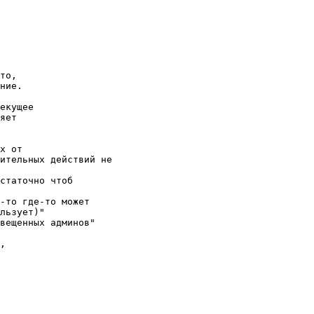
то,

ние.

екущее

яет

х от

ительных действий не

статочно чтоб

-то где-то может

льзует)"

вещенных админов"

,
