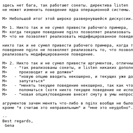
здесь нет бага, так работают сокеты. директива listen

не может изменить поведение ядра операционной системы.

M> Небольшой итог этой широко развернувшейся дискуссии.

M> 1. Никто так и не сумел привести рабочего примера,

M> когда текущее поведение nginx позволяет реализовать 
M> что не позволяет реализовать модифицированное поведе
никто так и не сумел привести рабочего примера, когда т
поведение nginx не позволяет реализовать то, что позвол
реализовать модифицированное поведение.

M> 2. Никто так и не сумел привести аргументов, отличны
M>   - "так реализованы сокеты, и listen никаких дополн
M>     производит и не должен"

M>   - "новую опцию вводить некошерно, и текущих уже до
M>     запутаться"

M>   - "менять текущее поведение некошерно, так как что
M>     поломаться (хотя никто текущее поведение не испо
M>   - "новая опция/поведение внесет смуту в умы непрос
агрументов зачем менять что-либо в nginx вообще не было
кроме "я считаю это неправильным" и "мне это неудобно".

-- 

Best regards,

 Gena
