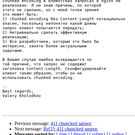
chunked encoding в клиентских запросах в nginx не

реализован. Я не знаю причины, по которой

этого не сделано, но с моей точки зрения

это может быть:

1) chunked encoding без Content-Length потенциально

опасен, поскольку непонятно какой длины

запрос клиент попытается передать;

2) Нетривиально сделать эффективную

реализацию;

3) Все разработчики, которым это было бы

интересно, заняты более актуальными

задачами.

В Вашем случае ошибка возвращается по

той причине, что запрос не содержит

заголовка Content-Length. Сконфигурировайте

клиент таким образом, чтобы он не

использовать chunked encoding.

-- 

Best regards,

Valery Kholodkov

Previous message:
411 chuncked запрос
Next message:
Re[2]: 411 chuncked запрос
Messages sorted by:
[ date ]
[ thread ]
[ subject ]
[ author ]