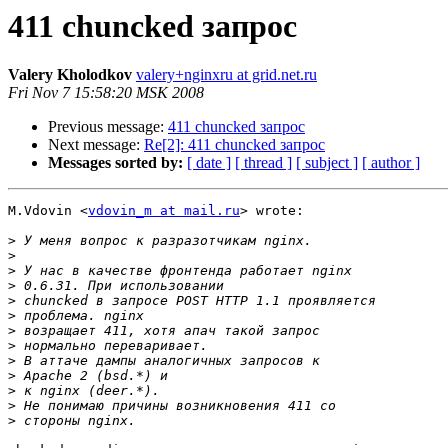
411 chuncked запрос
Valery Kholodkov
valery+nginxru at grid.net.ru
Fri Nov 7 15:58:20 MSK 2008
Previous message:
411 chuncked запрос
Next message:
Re[2]: 411 chuncked запрос
Messages sorted by:
[ date ]
[ thread ]
[ subject ]
[ author ]
M.Vdovin <
vdovin_m at mail.ru
> wrote:

>
>
>
>
>
>
>
>
>
>
>
>
>