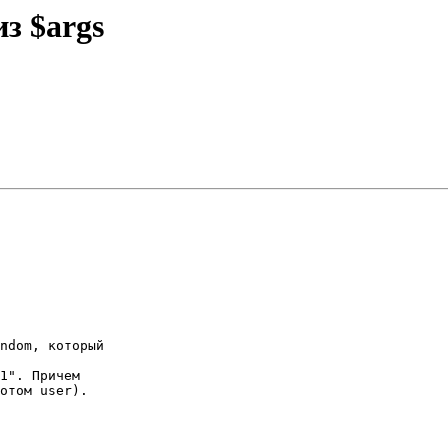
з $args
ndom, который

1". Причем

отом user).
