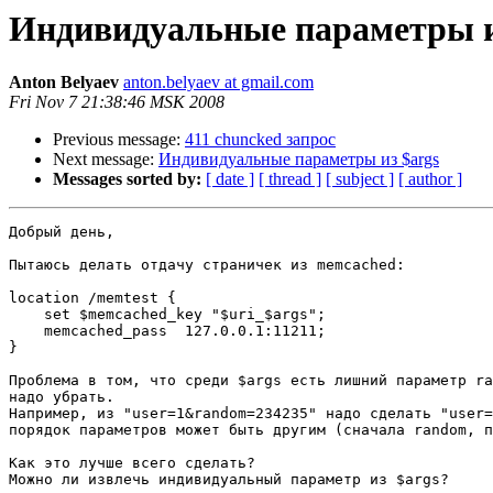
Индивидуальные параметры и
Anton Belyaev
anton.belyaev at gmail.com
Fri Nov 7 21:38:46 MSK 2008
Previous message:
411 chuncked запрос
Next message:
Индивидуальные параметры из $args
Messages sorted by:
[ date ]
[ thread ]
[ subject ]
[ author ]
Добрый день,

Пытаюсь делать отдачу страничек из memcached:

location /memtest {

    set $memcached_key "$uri_$args";

    memcached_pass  127.0.0.1:11211;

}

Проблема в том, что среди $args есть лишний параметр ra
надо убрать.

Например, из "user=1&random=234235" надо сделать "user=
порядок параметров может быть другим (сначала random, п
Как это лучше всего сделать?

Можно ли извлечь индивидуальный параметр из $args?
