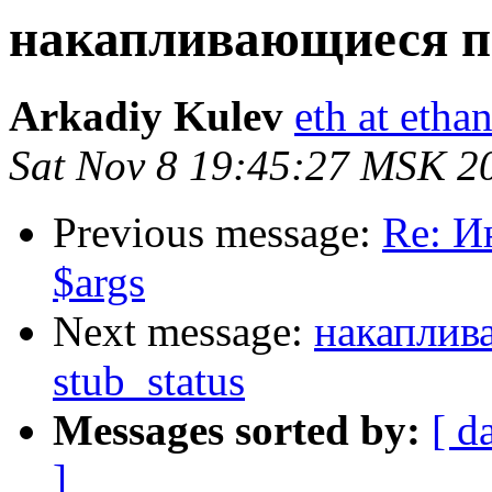
накапливающиеся по
Arkadiy Kulev
eth at etha
Sat Nov 8 19:45:27 MSK 2
Previous message:
Re: И
$args
Next message:
накаплив
stub_status
Messages sorted by:
[ d
]