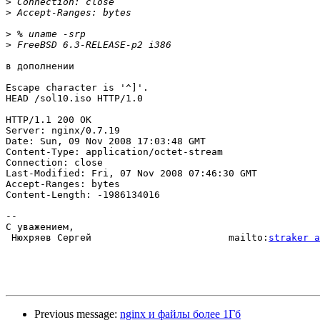
>
>
>
>
в дополнении

Escape character is '^]'.

HEAD /sol10.iso HTTP/1.0

HTTP/1.1 200 OK

Server: nginx/0.7.19

Date: Sun, 09 Nov 2008 17:03:48 GMT

Content-Type: application/octet-stream

Connection: close

Last-Modified: Fri, 07 Nov 2008 07:46:30 GMT

Accept-Ranges: bytes

Content-Length: -1986134016

-- 

С уважением,

 Нюхряев Сергей                        mailto:
straker a
Previous message:
nginx и файлы более 1Гб