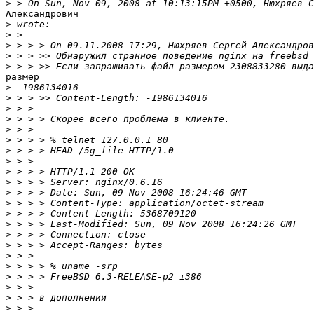
>
Александрович

>
>
>
>
>
размер

>
>
>
>
>
>
>
>
>
>
>
>
>
>
>
>
>
>
>
>
>
>