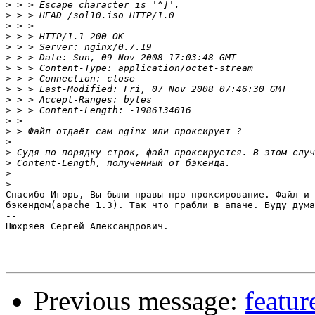
>
>
>
>
>
>
>
>
>
>
>
>
>
>
>
>
>
>
Спасибо Игорь, Вы были правы про проксирование. Файл и 
бэкендом(apache 1.3). Так что грабли в апаче. Буду дума
--

Нюхряев Сергей Александрович.

Previous message:
featur