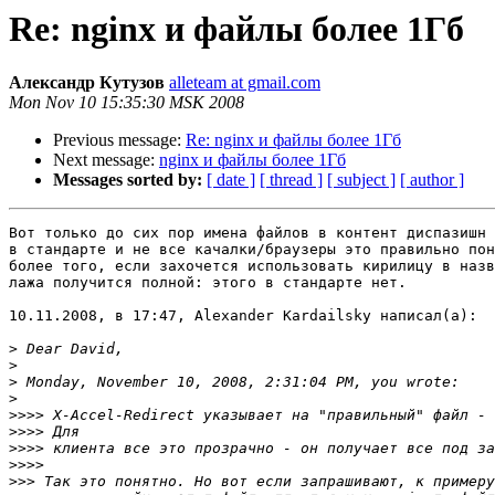
Re: nginx и файлы более 1Гб
Александр Кутузов
alleteam at gmail.com
Mon Nov 10 15:35:30 MSK 2008
Previous message:
Re: nginx и файлы более 1Гб
Next message:
nginx и файлы более 1Гб
Messages sorted by:
[ date ]
[ thread ]
[ subject ]
[ author ]
Вот только до сих пор имена файлов в контент диспазишн 
в стандарте и не все качалки/браузеры это правильно пон
более того, если захочется использовать кирилицу в назв
лажа получится полной: этого в стандарте нет.

10.11.2008, в 17:47, Alexander Kardailsky написал(а):

>
>
>
>
>>>>
>>>>
>>>>
>>>>
>>>