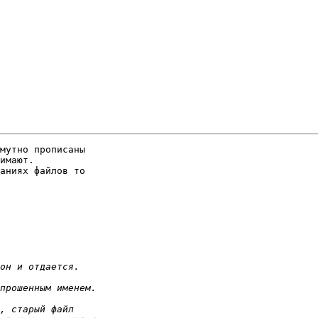
мутно прописаны  

имают.

аниях файлов то  
