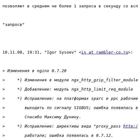
позволяют в среднем не более 1 запроса в секунду со всп
"запросв"

10.11.08, 19:31, "Igor Sysoev" <
is at rambler-co.ru
>:

>
>
>
>
>
>
>
     *) Исправление: директивы вида "proxy_pass 
http:/
>