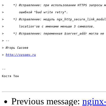
>
>
>
>
>
>
>
>
http://sysoev.ru
-- 

Костя Тен

Previous message:
nginx