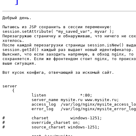
Добрый день.

Пытаюсь из JSP сохранить в сессии переменную:

session.setAttribute( "my_saved_var", myvar );

Перезагружаю страничку и обнаруживаю, что ничего не сох
хотелось.

После каждой перезагрузки страницы session.isNew() выда
session.getId() каждый раз выдает новый идентификатор.

Выяснил, что если заходить напрямую, в обход nginx, то 
сохраняется. Если же фронтендом стоит nginx, то происхо
выше ситуация.

Вот кусок конфига, отвечающий за искомый сайт.

server

    {

            listen              *:80;

            server_name mysite.ru www.mysite.ru;

            access_log  /var/log/nginx/mysite_access_lo
            error_log   /var/log/nginx/mysite_error_log
#           charset         windows-1251;

#           override_charset on;

#           source_charset windows-1251;
