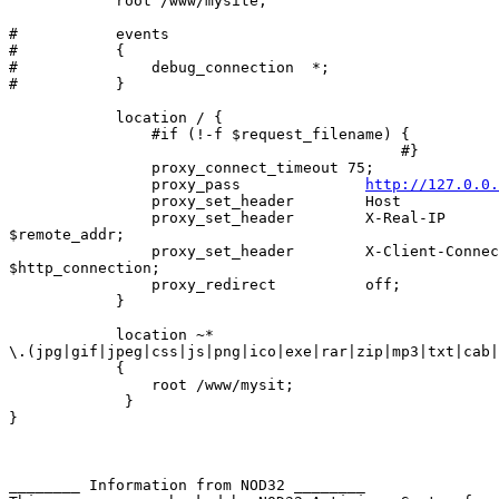
            root /www/mysite;

#           events

#           {

#               debug_connection  *;

#           }

            location / {

                #if (!-f $request_filename) {

                                            #}

                proxy_connect_timeout 75;

                proxy_pass              
http://127.0.0.
                proxy_set_header        Host           
                proxy_set_header        X-Real-IP      
$remote_addr;

                proxy_set_header        X-Client-Connec
$http_connection;

                proxy_redirect          off;

            }

            location ~* 

\.(jpg|gif|jpeg|css|js|png|ico|exe|rar|zip|mp3|txt|cab|
            {

                root /www/mysit;

             }

}

________ Information from NOD32 ________
