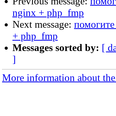
Previous message:
помог
nginx + php_fmp
Next message:
помогите 
+ php_fmp
Messages sorted by:
[ d
]
More information about the 