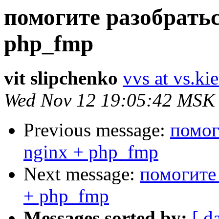
помогите разобратьс
php_fmp
vit slipchenko
vvs at vs.ki
Wed Nov 12 19:05:42 MSK
Previous message:
помог
nginx + php_fmp
Next message:
помогите 
+ php_fmp
Messages sorted by:
[ d