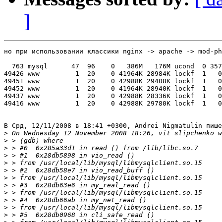
]
но при использовании классики nginx -> apache -> mod-ph
  763 mysql      47  96    0   386M   176M ucond  0 357
49426 www         1  20    0 41964K 28984K lockf  1   0
49451 www         1  20    0 42988K 29408K lockf  1   0
49452 www         1  20    0 41964K 28940K lockf  1   0
49437 www         1  20    0 42988K 28336K lockf  1   0
49416 www         1  20    0 42988K 29780K lockf  1   0
В Срд, 12/11/2008 в 18:41 +0300, Andrei Nigmatulin пише
>
>
>
>
>
>
>
>
>
>
>
>