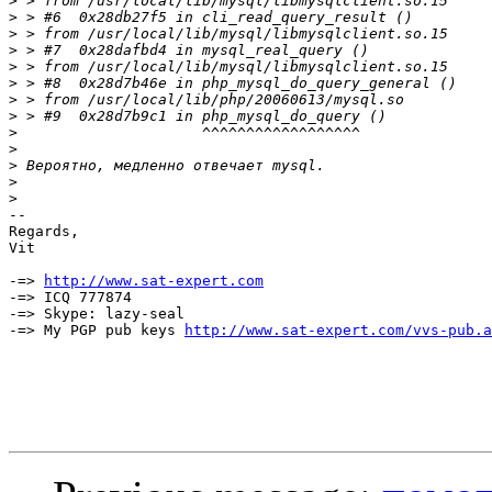
>
>
>
>
>
>
>
>
>
>
>
>
>
-- 

Regards,

Vit

-=> 
http://www.sat-expert.com
-=> ICQ 777874

-=> Skype: lazy-seal

-=> My PGP pub keys 
http://www.sat-expert.com/vvs-pub.a