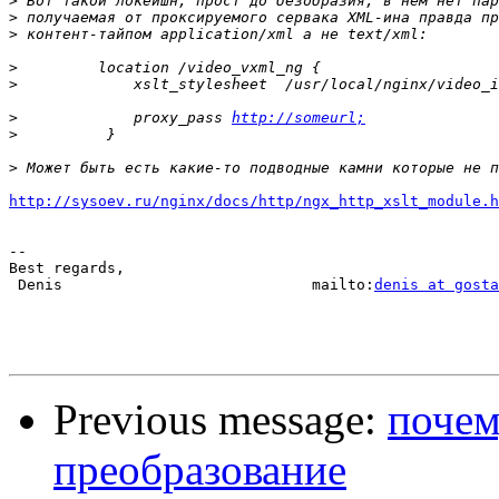
>
>
>
>
>
>
             proxy_pass 
http://someurl;
>
>
http://sysoev.ru/nginx/docs/http/ngx_http_xslt_module.h
-- 

Best regards,

 Denis                            mailto:
denis at gosta
Previous message:
почем
преобразование