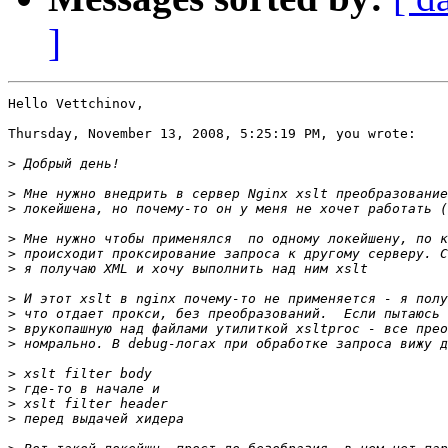
]
Hello Vettchinov,

Thursday, November 13, 2008, 5:25:19 PM, you wrote:

>
>
>
>
>
>
>
>
>
>
>
>
>
>