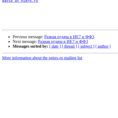
david at hiero.ru
Previous message:
Разная отдача в ИЕ7 и ФФ3
Next message:
Разная отдача в ИЕ7 и ФФ3
Messages sorted by:
[ date ]
[ thread ]
[ subject ]
[ author ]
More information about the nginx-ru mailing list