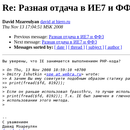
Re: Разная отдача в ИЕ7 и Ф
David Mzareulyan
david at hiero.ru
Thu Nov 13 17:04:51 MSK 2008
Previous message:
Разная отдача в ИЕ7 и ФФ3
Next message:
Разная отдача в ИЕ7 и ФФ3
Messages sorted by:
[ date ]
[ thread ]
[ subject ]
[ author ]
Вы уверены, что IE занимается выполнением PHP-кода?

>
>
 Dmitry Ishutkin <
spe at webra.ru
>>
>>
>>
>
>
>
>
-- 

С уважением
