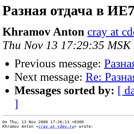
Разная отдача в ИЕ
Khramov Anton
cray at cd
Thu Nov 13 17:29:35 MSK
Previous message:
Разна
Next message:
Re: Разн
Messages sorted by:
[ d
]
On Thu, 13 Nov 2008 17:26:13 +0300

Khramov Anton <
cray at cdev.ru
> wrote:
