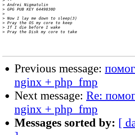
>
>
>
>
>
>
>
>
Previous message:
помог
nginx + php_fmp
Next message:
Re: помог
nginx + php_fmp
Messages sorted by:
[ d