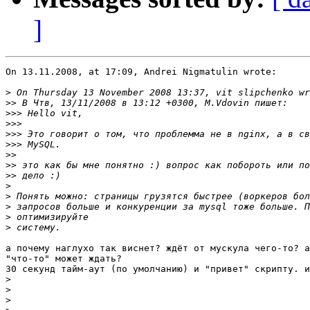
]
On 13.11.2008, at 17:09, Andrei Nigmatulin wrote:

>
>>
>>>
>>>
>>>
>>>
>>
>>
>>
>
>
>
>
>
а почему наглухо так виснет? ждёт от мускула чего-то? а
"что-то" может ждать?

30 секунд тайм-аут (по умолчанию) и "привет" скрипту. и
>
>
>