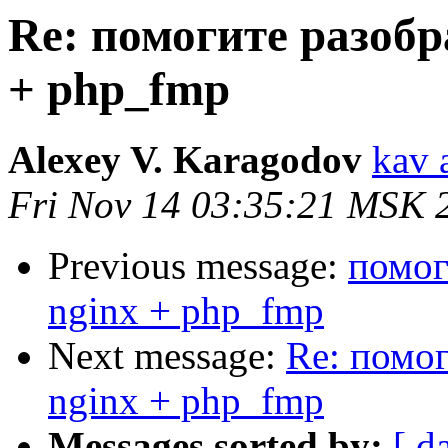
Re: помогите разобр
+ php_fmp
Alexey V. Karagodov
kav 
Fri Nov 14 03:35:21 MSK 
Previous message:
помог
nginx + php_fmp
Next message:
Re: помог
nginx + php_fmp
Messages sorted by:
[ d