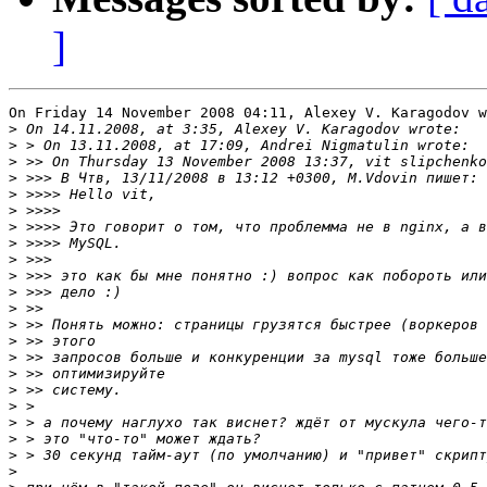
]
On Friday 14 November 2008 04:11, Alexey V. Karagodov w
>
>
>
>
>
>
>
>
>
>
>
>
>
>
>
>
>
>
>
>
>
>