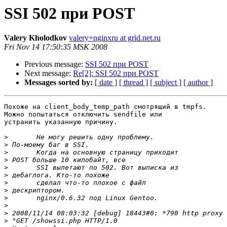
SSI 502 при POST
Valery Kholodkov
valery+nginxru at grid.net.ru
Fri Nov 14 17:50:35 MSK 2008
Previous message:
SSI 502 при POST
Next message:
Re[2]: SSI 502 при POST
Messages sorted by:
[ date ]
[ thread ]
[ subject ]
[ author ]
Похоже на client_body_temp_path смотрящий в tmpfs.

Можно попытаться отключить sendfile или

устранить указанную причину.

>
>
>
>
>
>
>
>
>
>
>
>