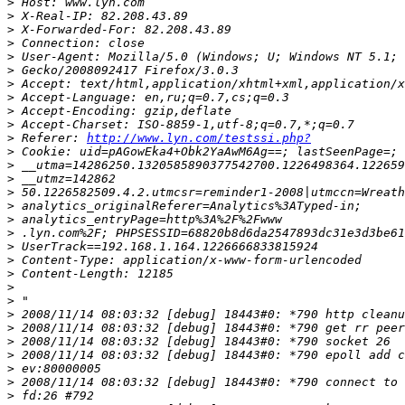
>
>
>
>
>
>
>
>
>
>
>
 Referer: 
http://www.lyn.com/testssi.php?
>
>
>
>
>
>
>
>
>
>
>
>
>
>
>
>
>
>
>