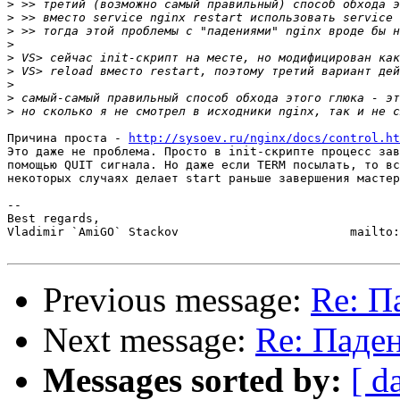
>
>
>
>
>
>
>
>
>
Причина проста - 
http://sysoev.ru/nginx/docs/control.ht
Это даже не проблема. Просто в init-скрипте процесс зав
помощью QUIT сигнала. Но даже если TERM посылать, то вс
некоторых случаях делает start раньше завершения мастер
-- 

Best regards,

Vladimir `AmiGO` Stackov                        mailto:
Previous message:
Re: П
Next message:
Re: Паден
Messages sorted by:
[ d