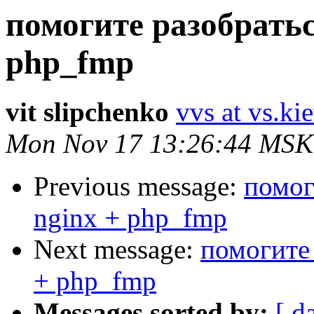
помогите разобратьс
php_fmp
vit slipchenko
vvs at vs.ki
Mon Nov 17 13:26:44 MSK
Previous message:
помог
nginx + php_fmp
Next message:
помогите 
+ php_fmp
Messages sorted by:
[ d