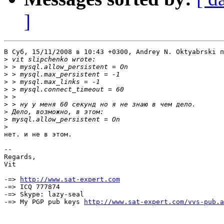
]
В Суб, 15/11/2008 в 10:43 +0300, Andrey N. Oktyabrski п
>
>
>
>
>
>
>
>
>
>
нет. и не в этом.

-- 

Regards,

Vit

-=> 
http://www.sat-expert.com
-=> ICQ 777874

-=> Skype: lazy-seal

-=> My PGP pub keys 
http://www.sat-expert.com/vvs-pub.a