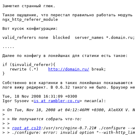
Заметил странный глюк.

Такое ощущение, что перестал правильно работать модуль

ngx_http_referer_module

Вот кусок конфигурации:

valid_referers none  blocked  server_names *.domain.ru;

.....

Далее по конфигу в локейшнах для статики есть такое:

if ($invalid_referer){

   rewrite (.*)    
http://domain.ru/
 break;

}

Собственно все картинки в таких локейшнах показываются 
логе вижу редирект. В 0.6.32 такого не было. Браузер не
Tue, 18 Nov 2008 16:31:09 +0300

Igor Sysoev <
is at rambler-co.ru
> писал(а):

>
>
>
>
>
 > 
root at cs19
>