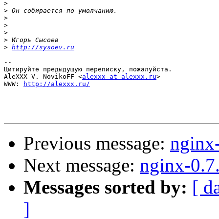
>
>
>
>
>
>
>
http://sysoev.ru
-- 

Цитируйте предыдущую переписку, пожалуйста.

AleXXX V. NovikoFF <
alexxx at alexxx.ru
>

WWW: 
http://alexxx.ru/
Previous message:
nginx
Next message:
nginx-0.7
Messages sorted by:
[ d
]