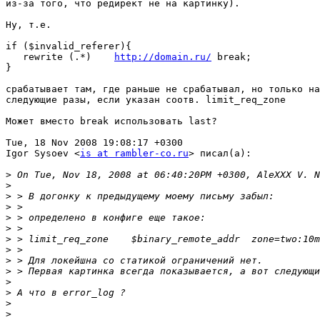
из-за того, что редирект не на картинку).

Ну, т.е. 

if ($invalid_referer){

   rewrite (.*)    
http://domain.ru/
 break;

}

срабатывает там, где раньше не срабатывал, но только на
следующие разы, если указан соотв. limit_req_zone

Может вместо break использовать last?

Tue, 18 Nov 2008 19:08:17 +0300

Igor Sysoev <
is at rambler-co.ru
> писал(а):

>
>
>
>
>
>
>
>
>
>
>
>
>
>