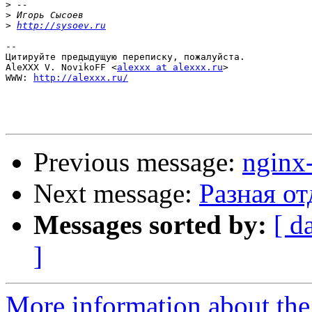
>
>
>
http://sysoev.ru
-- 

Цитируйте предыдущую переписку, пожалуйста.

AleXXX V. NovikoFF <
alexxx at alexxx.ru
>

WWW: 
http://alexxx.ru/
Previous message:
nginx
Next message:
Разная о
Messages sorted by:
[ d
]
More information about the 