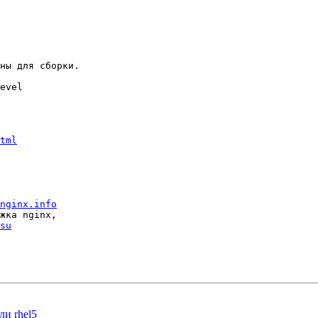
ны для сборки.

evel

tml
nginx.info
жка nginx, 

su
ли rhel5