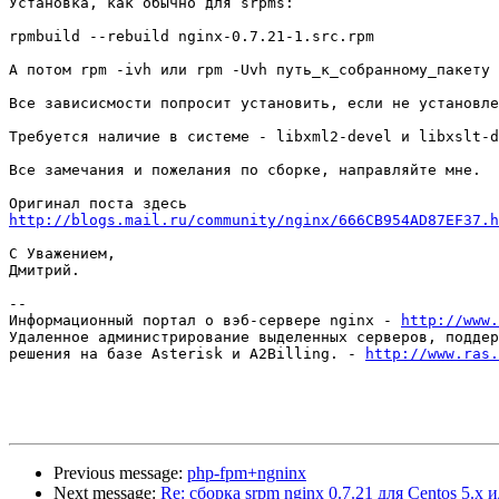
Установка, как обычно для srpms:

rpmbuild --rebuild nginx-0.7.21-1.src.rpm

А потом rpm -ivh или rpm -Uvh путь_к_собранному_пакету

Все зависисмости попросит установить, если не установле
Требуется наличие в системе - libxml2-devel и libxslt-d
Все замечания и пожелания по сборке, направляйте мне.

http://blogs.mail.ru/community/nginx/666CB954AD87EF37.h
С Уважением,

Дмитрий.

-- 

Информационный портал о вэб-сервере nginx - 
http://www.
Удаленное администрирование выделенных серверов, поддер
решения на базе Asterisk и A2Billing. - 
http://www.ras.
Previous message:
php-fpm+ngninx
Next message:
Re: сборка srpm nginx 0.7.21 для Centos 5.x и