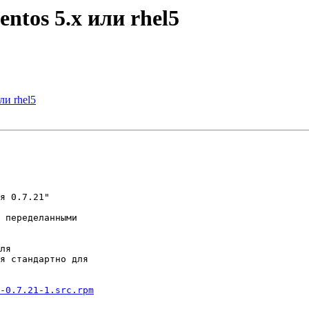
entos 5.x или rhel5
ли rhel5
я 0.7.21"

 переделанными 

ля 

я стандартно для 

-0.7.21-1.src.rpm