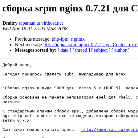
сборка srpm nginx 0.7.21 для C
Dmitry
rapaman at virthost.net
Wed Nov 19 01:25:03 MSK 2008
Previous message:
php-fpm+ngninx
Next message:
Re: сборка srpm nginx 0.7.21 для Centos 5.x и
Messages sorted by:
[ date ]
[ thread ]
[ subject ]
[ author ]
Доброй ночи,

Сегодня пришлось сделать subj, выкладываю для всех.

"Сборка nginx в виде SRPM для Centos 5.x (RHEL5), верси
Сборка основана на пакете репозитория epel для rhel5, с
патчами.

К стандартным опциям сборок epel, добавлена сборка моду
ngx_http_xslt_module и все те модули, которые собираютс
ветки 0.7.х

Сам пакет можно скачать здесь - 
http://www.ras.su/nginx