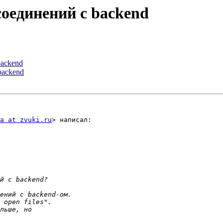
соединений с backend
backend
backend
a at zvuki.ru
> написал:
