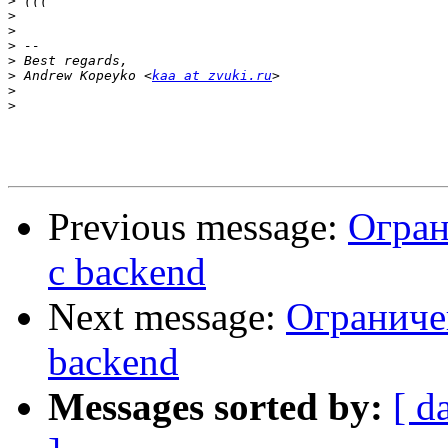
>
>
>
>
>
>
 Andrew Kopeyko <
kaa at zvuki.ru
>
>
Previous message:
Огран
с backend
Next message:
Ограниче
backend
Messages sorted by:
[ d