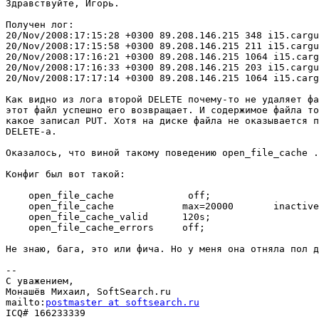
Здравствуйте, Игорь.

Получен лог:

20/Nov/2008:17:15:28 +0300 89.208.146.215 348 i15.cargu
20/Nov/2008:17:15:58 +0300 89.208.146.215 211 i15.cargu
20/Nov/2008:17:16:21 +0300 89.208.146.215 1064 i15.carg
20/Nov/2008:17:16:33 +0300 89.208.146.215 203 i15.cargu
20/Nov/2008:17:17:14 +0300 89.208.146.215 1064 i15.carg
Как видно из лога второй DELETE почему-то не удаляет фа
этот файл успешно его возвращает. И содержимое файла то
какое записал PUT. Хотя на диске файла не оказывается п
DELETE-а.

Оказалось, что виной такому поведению open_file_cache .

Конфиг был вот такой:

    open_file_cache             off;

    open_file_cache            max=20000       inactive
    open_file_cache_valid      120s;

    open_file_cache_errors     off;

Не знаю, бага, это или фича. Но у меня она отняла пол д
-- 

С уважением,

Монашёв Михаил, SoftSearch.ru

mailto:
postmaster at softsearch.ru