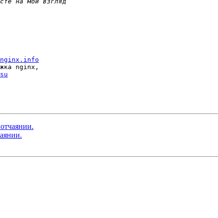
nginx.info
жка nginx, 

su
 отчаянии.
чаянии.