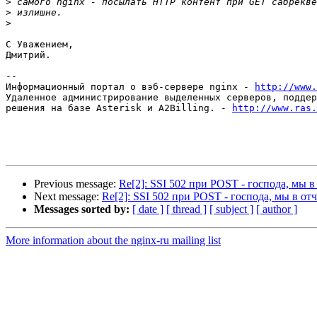
>
>
>
С Уважением,

Дмитрий.

-- 

Информационный портал о вэб-сервере nginx - 
http://www.
Удаленное администрирование выделенных серверов, поддер
решения на базе Asterisk и A2Billing. - 
http://www.ras.
Previous message:
Re[2]: SSI 502 при POST - господа, мы в
Next message:
Re[2]: SSI 502 при POST - господа, мы в от
Messages sorted by:
[ date ]
[ thread ]
[ subject ]
[ author ]
More information about the nginx-ru mailing list