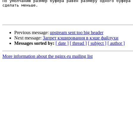

По умолчанию размер буфера равен размеру одного буфера 
сделать меньше.

Previous message:
upstream sent too big header
Next message:
Запрет кэширования в кэше файлухи
Messages sorted by:
[ date ]
[ thread ]
[ subject ]
[ author ]
More information about the nginx-ru mailing list