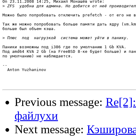
On 23.11.2008 14:25, Михаил Монашёв wrote:

>
Можно было попробовать отключить prefetch - от его не в
Так же можно попробовать больше памяти дать ядру (vm.km
больше был объем кэша.

>
Паники возможны под i386 где по умолчанию 1 Gb KVA.

Под amd64 KVA 2 Gb (на FreeBSD 8-ке будет больше) и пан
по умолчанию) не наблюдается.

-- 

  Anton Yuzhaninov

Previous message:
Re[2]
файлухи
Next message:
Кэширова