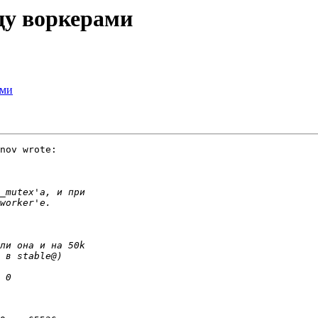
ду воркерами
ами
nov wrote:
