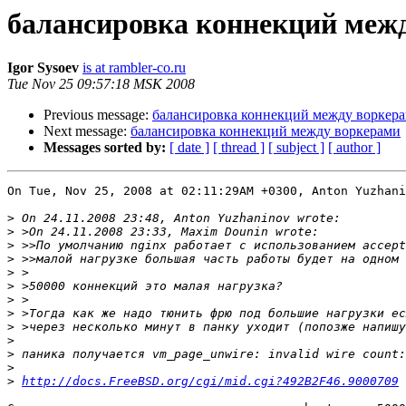
балансировка коннекций меж
Igor Sysoev
is at rambler-co.ru
Tue Nov 25 09:57:18 MSK 2008
Previous message:
балансировка коннекций между воркер
Next message:
балансировка коннекций между воркерами
Messages sorted by:
[ date ]
[ thread ]
[ subject ]
[ author ]
On Tue, Nov 25, 2008 at 02:11:29AM +0300, Anton Yuzhani
>
>
>
>
>
>
>
>
>
>
>
>
>
http://docs.FreeBSD.org/cgi/mid.cgi?492B2F46.9000709