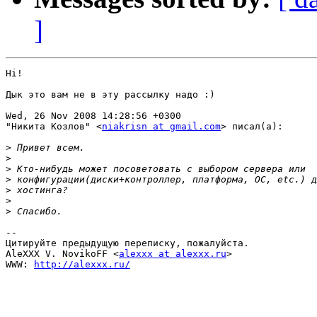
]
Hi!

Дык это вам не в эту рассылку надо :)

Wed, 26 Nov 2008 14:28:56 +0300

"Никита Козлов" <
niakrisn at gmail.com
> писал(а):

>
>
>
>
>
>
>
-- 

Цитируйте предыдущую переписку, пожалуйста.

AleXXX V. NovikoFF <
alexxx at alexxx.ru
>

WWW: 
http://alexxx.ru/