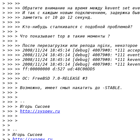
>
>
>
>
>
>
>
>
>
>
>
>
>
>
>
>
>
>
>
>
>
>
>
>
 >> > 
http://sysoev.ru
>
>
>
>
>
>
 > 
http://sysoev.ru