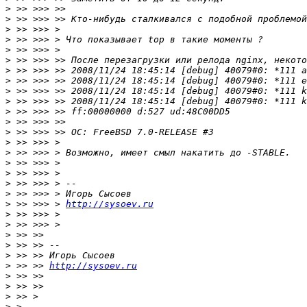
>
>
>
>
>
>
>
>
>
>
>
>
>
>
>
>
>
>
>
>
 >> >>> > 
http://sysoev.ru
>
>
>
>
>
>
 >> >> 
http://sysoev.ru
>
>
>
>