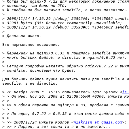
>
>
>
>
>
>
>
>
>
Это нормальное поведение.

>
>
>
>
>
Для больших файлов лучше накатить патч для sendfile'а и
sendfile, а не directio.

>
 26 ноября 2008 г. 15:15 пользователь Igor Sysoev <
is 
>
>
>
>
>
>
>
 >> 2008/11/24 Никита Козлов <
niakrisn at gmail.com
>