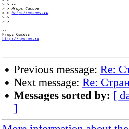
>
>
>
 > 
http://sysoev.ru
>
>
-- 

http://sysoev.ru
Previous message:
Re: C
Next message:
Re: Cтран
Messages sorted by:
[ d
]
More information about the 