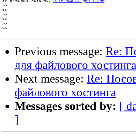
>>
 Alexandr Kutuzov, 
alleteam at gmail.com
>>
>>
>>
>>
>>
>>
Previous message:
Re: П
для файлового хостинг
Next message:
Re: Посов
файлового хостинга
Messages sorted by:
[ d
]