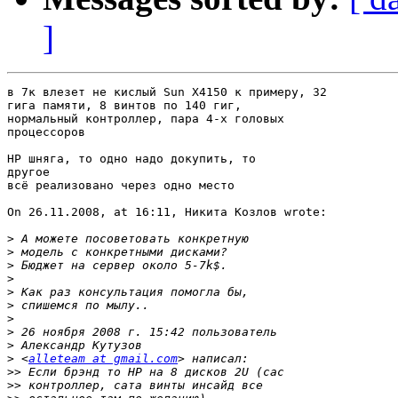
]
в 7к влезет не кислый Sun X4150 к примеру, 32  

гига памяти, 8 винтов по 140 гиг,  

нормальный контроллер, пара 4-х головых  

процессоров

HP шняга, то одно надо докупить, то  

другое

всё реализовано через одно место

On 26.11.2008, at 16:11, Никита Козлов wrote:

>
>
>
>
>
>
>
>
>
>
 <
alleteam at gmail.com
>>
>>