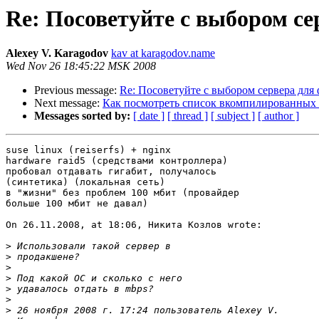
Re: Посоветуйте с выбором се
Alexey V. Karagodov
kav at karagodov.name
Wed Nov 26 18:45:22 MSK 2008
Previous message:
Re: Посоветуйте с выбором сервера для
Next message:
Как посмотреть список вкомпилированных
Messages sorted by:
[ date ]
[ thread ]
[ subject ]
[ author ]
suse linux (reiserfs) + nginx

hardware raid5 (средствами контроллера)

пробовал отдавать гигабит, получалось  

(синтетика) (локальная сеть)

в "жизни" без проблем 100 мбит (провайдер  

больше 100 мбит не давал)

On 26.11.2008, at 18:06, Никита Козлов wrote:

>
>
>
>
>
>
>