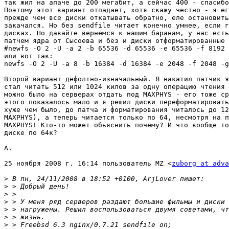
так жил на апаче до 200 мегабит, а сейчас 400 - спасибо
Поэтому этот вариант отпадает, хотя скажу честно - я ег
прежде чем все диски откатывать обратно, еле остановить
закачался. Но без sendfile читает конечно умнее, если г
дисках. Но давайте вернемся к нашим баранам, у нас есть
патчем ядра от Сысоева и без и диски отформатированные 
#newfs -O 2 -U -a 2 -b 65536 -d 65536 -e 65536 -f 8192 
или вот так:

newfs -O 2 -U -a 8 -b 16384 -d 16384 -e 2048 -f 2048 -g
Второй вариант дефолтно-изначальный. Я накатил патчик я
стал читать 512 или 1024 килов за одну операцию чтения 
можно было на серверах отдать под MAXPHYS - его тоже ср
этого показалось мало и я решил диски переформатировать
хуже чем было, до патча и форматирования читалось до 12
MAXPHYS), а теперь читается только по 64, несмотря на п
MAXPHYS! Кто-то может обьяснить почему? И что вообще то
диске по 64к?

А.

25 ноября 2008 г. 16:14 пользователь MZ <
zuborg at adva
>
>
>
>
>
>
>