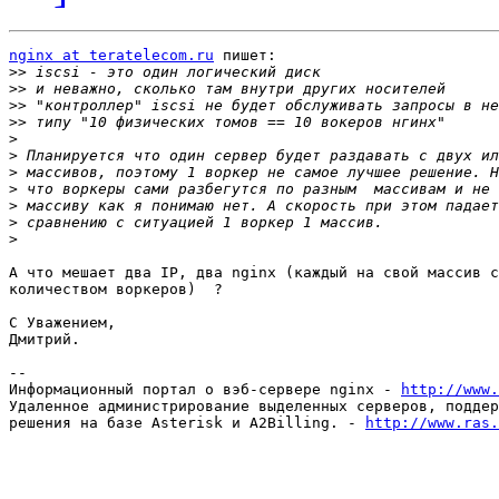
nginx at teratelecom.ru
 пишет:

>>
>>
>>
>>
>
>
>
>
>
>
>
А что мешает два IP, два nginx (каждый на свой массив с
количеством воркеров)  ?

С Уважением,

Дмитрий.

-- 

Информационный портал о вэб-сервере nginx - 
http://www.
Удаленное администрирование выделенных серверов, поддер
решения на базе Asterisk и A2Billing. - 
http://www.ras.