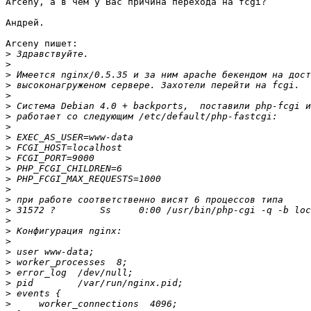
Arceny, а в чём у Вас причина перехода на fcgi?

Андрей.

Arceny пишет:

>
>
>
>
>
>
>
>
>
>
>
>
>
>
>
>
>
>
>
>
>
>
>
>
>