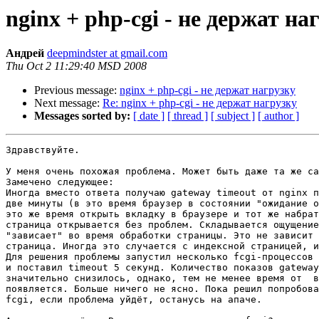
nginx + php-cgi - не держат на
Андрей
deepmindster at gmail.com
Thu Oct 2 11:29:40 MSD 2008
Previous message:
nginx + php-cgi - не держат нагрузку
Next message:
Re: nginx + php-cgi - не держат нагрузку
Messages sorted by:
[ date ]
[ thread ]
[ subject ]
[ author ]
Здравствуйте.

У меня очень похожая проблема. Может быть даже та же са
Замечено следующее:

Иногда вместо ответа получаю gateway timeout от nginx п
две минуты (в это время браузер в состоянии "ожидание о
это же время открыть вкладку в браузере и тот же набрат
страница открывается без проблем. Складывается ощущение
"зависает" во время обработки страницы. Это не зависит 
страница. Иногда это случается с индексной страницей, и
Для решения проблемы запустил несколько fcgi-процессов 
и поставил timeout 5 секунд. Количество показов gateway
значительно снизилось, однако, тем не менее время от  в
появляется. Больше ничего не ясно. Пока решил попробова
fcgi, если проблема уйдёт, останусь на апаче.
