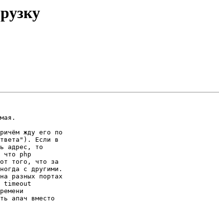
грузку
мая.

ричём жду его по 

твета"). Если в 

ь адрес, то 

 что php 

от того, что за 

ногда с другими. 

на разных портах 

 timeout 

ремени 

ть апач вместо 
