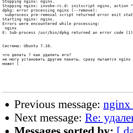
Stopping nginx: nginx.

Stopping nginx: invoke-rc.d: initscript nginx, action "
dpkg: error processing nginx (--remove):

 subprocess pre-removal script returned error exit stat
Starting nginx: nginx.

Errors were encountered while processing:

 nginx

E: Sub-process /usr/bin/dpkg returned an error code (1)

Система: Ubuntu 7.10.

что делать ? как удалить его?

не могу установить другие пакеты. сразу пытается nginx 
может (

Previous message:
nginx
Next message:
Re: удале
Messages sorted by:
[ d