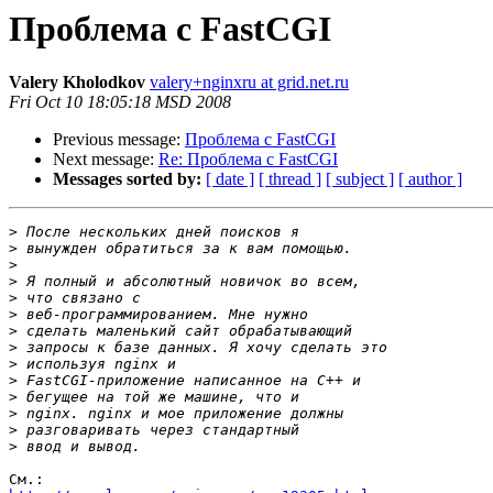
Проблема с FastCGI
Valery Kholodkov
valery+nginxru at grid.net.ru
Fri Oct 10 18:05:18 MSD 2008
Previous message:
Проблема с FastCGI
Next message:
Re: Проблема с FastCGI
Messages sorted by:
[ date ]
[ thread ]
[ subject ]
[ author ]
>
>
>
>
>
>
>
>
>
>
>
>
>
>