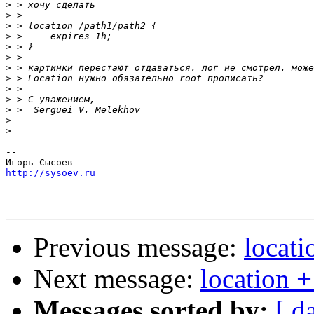
>
>
>
>
>
>
>
>
>
>
>
>
>
-- 

http://sysoev.ru
Previous message:
locati
Next message:
location +
Messages sorted by:
[ d