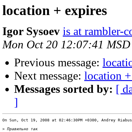
location + expires
Igor Sysoev
is at rambler-c
Mon Oct 20 12:07:41 MSD
Previous message:
locati
Next message:
location +
Messages sorted by:
[ d
]
On Sun, Oct 19, 2008 at 02:46:30PM +0300, Andrey Riabus
>