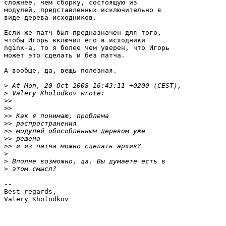
сложнее, чем сборку, состоящую из

модулей, представленных исключительно в

виде дерева исходников.

Если же патч был предназначен для того,

чтобы Игорь включил его в исходники

nginx-а, то я более чем уверен, что Игорь

может это сделать и без патча.

А вообще, да, вещь полезная.

>
>
>>
>>
>>
>>
>>
>>
>>
>
>
>
-- 

Best regards,

Valery Kholodkov
