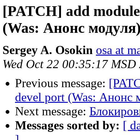
[PATCH] add module 
(Was: Анонс модуля
Sergey A. Osokin
osa at m
Wed Oct 22 00:35:17 MSD
Previous message:
[PATC
devel port (Was: Анонс 
Next message:
Блокировк
Messages sorted by:
[ d
]