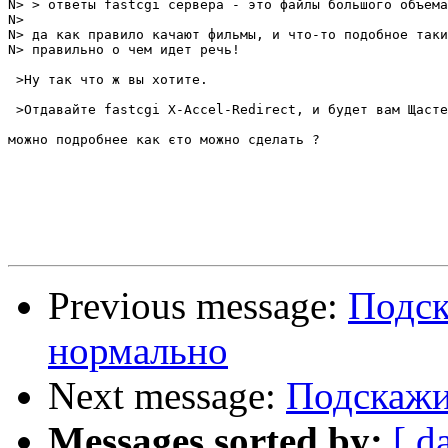
N> > ответы fastcgi сервера - это файлы большого объема
N>

N> да как правило качают фильмы, и что-то подобное таки
N> правильно о чем идет речь!

 >Ну так что ж вы хотите.

 >Отдавайте fastcgi X-Accel-Redirect, и будет вам Щасте
можно подробнее как єто можно сделать ?

Previous message:
Подск
нормально
Next message:
Подскажи
Messages sorted by:
[ d