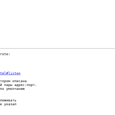
rote:

tml#listen
тором описана

й пары адрес:порт.

по умолчанию

леживать

е указал
