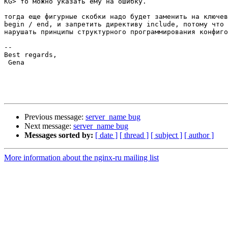
KG> то можно указать ему на ошибку.

тогда еще фигурные скобки надо будет заменить на ключев
begin / end, и запретить директиву include, потому что 
нарушать принципы структурного программирования конфиго
-- 

Best regards,

 Gena

Previous message:
server_name bug
Next message:
server_name bug
Messages sorted by:
[ date ]
[ thread ]
[ subject ]
[ author ]
More information about the nginx-ru mailing list