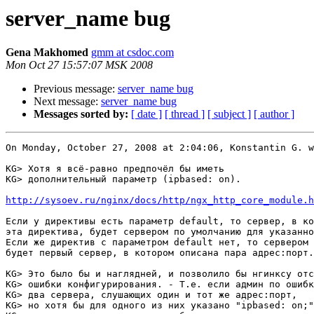
server_name bug
Gena Makhomed
gmm at csdoc.com
Mon Oct 27 15:57:07 MSK 2008
Previous message:
server_name bug
Next message:
server_name bug
Messages sorted by:
[ date ]
[ thread ]
[ subject ]
[ author ]
On Monday, October 27, 2008 at 2:04:06, Konstantin G. w
KG> Хотя я всё-равно предпочёл бы иметь

KG> дополнительный параметр (ipbased: on).

http://sysoev.ru/nginx/docs/http/ngx_http_core_module.h
Если у директивы есть параметр default, то сервер, в ко
эта директива, будет сервером по умолчанию для указанно
Если же директив с параметром default нет, то сервером 
будет первый сервер, в котором описана пара адрес:порт.

KG> Это было бы и наглядней, и позволило бы нгинксу отс
KG> ошибки конфигурирования. - Т.е. если админ по ошибк
KG> два сервера, слушающих один и тот же адрес:порт,

KG> но хотя бы для одного из них указано "ipbased: on;"
