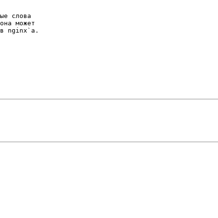
ые слова

она может

в nginx`а.
