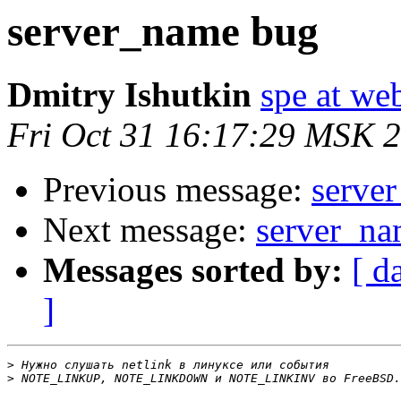
server_name bug
Dmitry Ishutkin
spe at we
Fri Oct 31 16:17:29 MSK 
Previous message:
serve
Next message:
server_na
Messages sorted by:
[ d
]
>
>