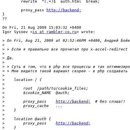
        rewrite  ^(.+)$  auth.html  break;

	proxy_pass 
http://backend;
}

??

On Fri, 21 Aug 2009 15:03:32 +0400

Igor Sysoev <
is at rambler-co.ru
> wrote:

>
>
>
>
>
>
>
>
>
>
>
>
>
>
>
        proxy_pass    
http://backend;
>
>
>
>
>
        proxy_pass    
http://backend;
>