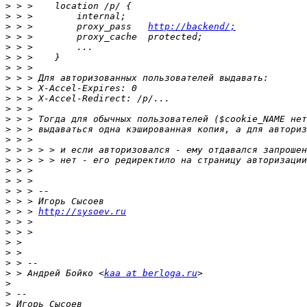
>
>
>
 > >        proxy_pass   
http://backend/;
>
>
>
>
>
>
>
>
>
>
>
>
>
>
>
>
>
>
 > > 
http://sysoev.ru
>
>
>
>
>
>
 > Андрей Бойко <
kaa at berloga.ru
>
>
>