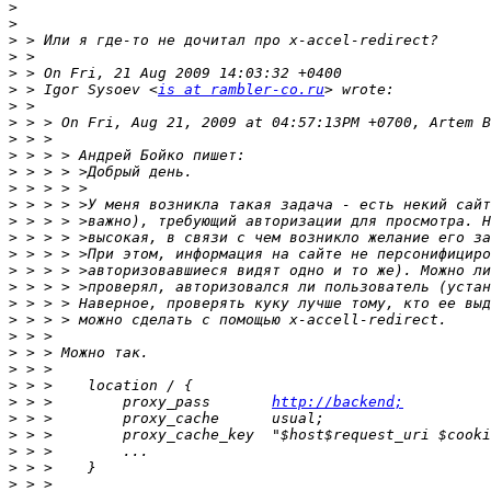
>
>
>
>
>
>
 > Igor Sysoev <
is at rambler-co.ru
>
>
>
>
>
>
>
>
>
>
>
>
>
>
>
>
>
>
>
 > >        proxy_pass       
http://backend;
>
>
>
>
>