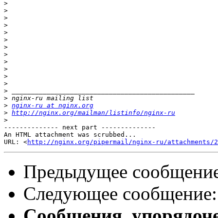
>
>
>
>
>
>
>
>
>
>
>
>
>
>
>
nginx-ru at nginx.org
>
http://nginx.org/mailman/listinfo/nginx-ru
>
-------------- next part --------------

An HTML attachment was scrubbed...

URL: <
http://nginx.org/pipermail/nginx-ru/attachments/2
Предыдущее сообщени
Следующее сообщение
Сообщения, упорядоч